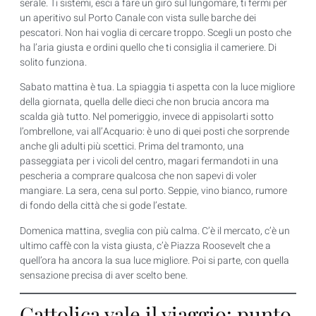
serale. Ti sistemi, esci a fare un giro sul lungomare, ti fermi per
un aperitivo sul Porto Canale con vista sulle barche dei
pescatori. Non hai voglia di cercare troppo. Scegli un posto che
ha l’aria giusta e ordini quello che ti consiglia il cameriere. Di
solito funziona.
Sabato mattina è tua. La spiaggia ti aspetta con la luce migliore
della giornata, quella delle dieci che non brucia ancora ma
scalda già tutto. Nel pomeriggio, invece di appisolarti sotto
l’ombrellone, vai all’Acquario: è uno di quei posti che sorprende
anche gli adulti più scettici. Prima del tramonto, una
passeggiata per i vicoli del centro, magari fermandoti in una
pescheria a comprare qualcosa che non sapevi di voler
mangiare. La sera, cena sul porto. Seppie, vino bianco, rumore
di fondo della città che si gode l’estate.
Domenica mattina, sveglia con più calma. C’è il mercato, c’è un
ultimo caffè con la vista giusta, c’è Piazza Roosevelt che a
quell’ora ha ancora la sua luce migliore. Poi si parte, con quella
sensazione precisa di aver scelto bene.
Cattolica vale il viaggio: punto