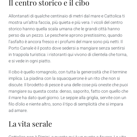
Il centro storico e il cibo
Allontanati di qualche centinaio di metri dal mare e Cattolica ti
mostra un’altra faccia, più quieta e più vera. I vicoli del centro
storico hanno quella scala umana che le grandi città hanno
perso da un pezzo. Le pescherie aprono prestissimo, quando
l’asfalto è ancora fresco e i profumi del mare sono più netti. Il
Porto Canale è il posto dove sedersi a mangiare senza sentirsi
in trappola turistica: i ristoranti qui vivono di clientela che torna,
e si vede in ogni piatto.
Il cibo è quello romagnolo, con tutta la generosità che il termine
implica. La piadina con la squacquerone è un rito che non si
discute. Il brodetto di pesce è una delle cose più oneste che puoi
mangiare su questa costa: denso, saporito, fatto con quello che
il mare ha dato quel giorno. Le seppie alla griglia, servite con un
filo d’olio e niente altro, sono il tipo di semplicità che si impara
ad amare.
La vita serale