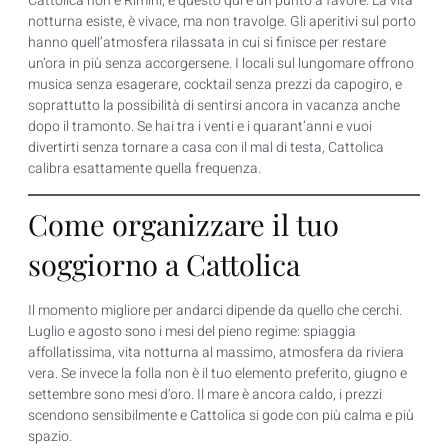
Cattolica non è Rimini, e questo qui è un punto a favore. La vita
notturna esiste, è vivace, ma non travolge. Gli aperitivi sul porto
hanno quell’atmosfera rilassata in cui si finisce per restare
un’ora in più senza accorgersene. I locali sul lungomare offrono
musica senza esagerare, cocktail senza prezzi da capogiro, e
soprattutto la possibilità di sentirsi ancora in vacanza anche
dopo il tramonto. Se hai tra i venti e i quarant’anni e vuoi
divertirti senza tornare a casa con il mal di testa, Cattolica
calibra esattamente quella frequenza.
Come organizzare il tuo
soggiorno a Cattolica
Il momento migliore per andarci dipende da quello che cerchi.
Luglio e agosto sono i mesi del pieno regime: spiaggia
affollatissima, vita notturna al massimo, atmosfera da riviera
vera. Se invece la folla non è il tuo elemento preferito, giugno e
settembre sono mesi d’oro. Il mare è ancora caldo, i prezzi
scendono sensibilmente e Cattolica si gode con più calma e più
spazio.